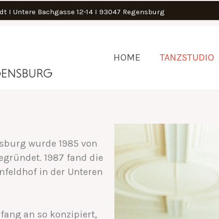
tadt I Untere Bachgasse 12-14 I 93047 Regensburg
HOME
TANZSTUDIO
ensburg wurde 1985 von
gegründet. 1987 fand die
nfeldhof in der Unteren
nfang an so konzipiert,