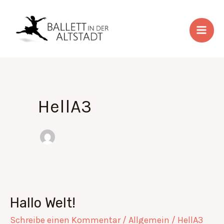
Zum
Inhalt
springen
HellA3
Hallo Welt!
Hallo
Welt!
Schreibe einen Kommentar
/
Allgemein
/
HellA3